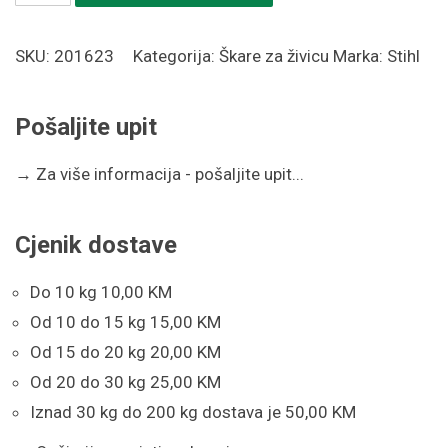
za
živicu
SKU:
201623
Kategorija:
Škare za živicu
Marka:
Stihl
STIHL
HS
Pošaljite upit
45,
60
→
Za više informacija - pošaljite upit...
cm
količina
Cjenik dostave
Do 10 kg 10,00 KM
Od 10 do 15 kg 15,00 KM
Od 15 do 20 kg 20,00 KM
Od 20 do 30 kg 25,00 KM
Iznad 30 kg do 200 kg dostava je 50,00 KM