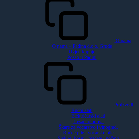
O nama
O nama – Padina d.o.o. Grude
Uvjeti kupnje
Posao u Padini
Proizvodi
Ručni alati
Električarski alati
Tresači plodova
Škare za voćarstvo i vinograd.
Ručne pile i voćarske pile
Sjekire, kosiri , mačete i noževi