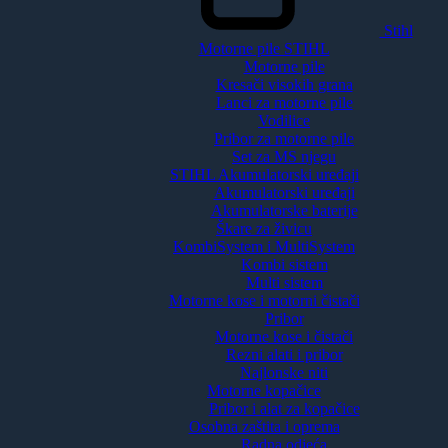
Stihl
Motorne pile STIHL
Motorne pile
Kresači visokih grana
Lanci za motorne pile
Vodilice
Pribor za motorne pile
Set za MS njegu
STIHL Akumulatorski uređaji
Akumulatorski uređaji
Akumulatorske baterije
Škare za živicu
KombiSystem i MultiSystem
Kombi sistem
Multi sistem
Motorne kose i motorni čistači
Pribor
Motorne kose i čistači
Rezni alati i pribor
Najlonske niti
Motorne kopačice
Pribor i alat za kopačice
Osobna zaštita i oprema
Radna odjeća