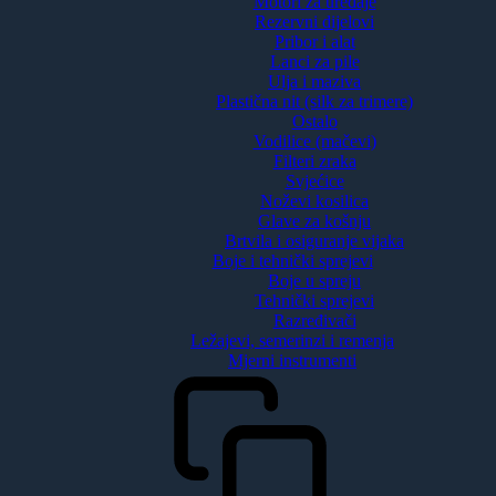
Motori za uređaje
Rezervni dijelovi
Pribor i alat
Lanci za pile
Ulja i maziva
Plastična nit (silk za trimere)
Ostalo
Vodilice (mačevi)
Filteri zraka
Svjećice
Noževi kosilica
Glave za košnju
Brtvila i osiguranje vijaka
Boje i tehnički sprejevi
Boje u spreju
Tehnički sprejevi
Razređivači
Ležajevi, semerinzi i remenja
Mjerni instrumenti