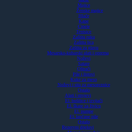
Majice
Ženske majice
Hlače
Kape
Cipele
Tenisice
Zaštita ruku
Zaštita lica
Zaštita za glavu
Mesarsko-kuharski alati i oprema
Noževi
Satare
Oštrači
Pile i listovi
Kuke za meso
Noževi i sita za mesoreznice
Ostalo
Alati i strojevi
El. bušilice i izvijači
El. škare za živicu
El. pumpe
El. lančane pile
Ostalo
Rezervni dijelovi