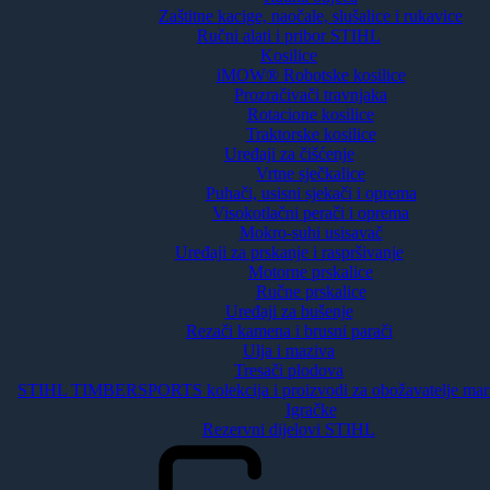
Zaštitne kacige, naočale, slušalice i rukavice
Ručni alati i pribor STIHL
Kosilice
iMOW® Robotske kosilice
Prozračivači travnjaka
Rotacione kosilice
Traktorske kosilice
Uređaji za čišćenje
Vrtne sječkalice
Puhači, usisni sjekači i oprema
Visokotlačni perači i oprema
Mokro-suhi usisavač
Uređaji za prskanje i raspršivanje
Motorne prskalice
Ručne prskalice
Uređaji za bušenje
Rezači kamena i brusni parači
Ulja i maziva
Tresači plodova
STIHL TIMBERSPORTS kolekcija i proizvodi za obožavatelje ma
Igračke
Rezervni dijelovi STIHL