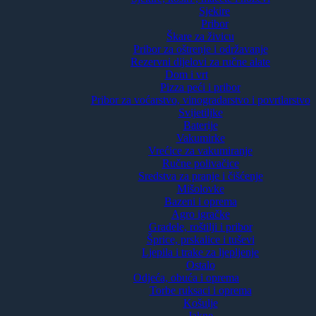
Sjekire
Pribor
Škare za živicu
Pribor za oštrenje i održavanje
Rezervni dijelovi za ručne alate
Dom i vrt
Pizza peći i pribor
Pribor za voćarstvo, vinogradarstvo i povrtlarstvo
Svijetiljke
Baterije
Vakumirke
Vrećice za vakumiranje
Ručne polivačice
Sredstva za pranje i čišćenje
Mišolovke
Bazeni i oprema
Agro igračke
Gradele, roštilji i pribor
Šprice, prskalice i tuševi
Ljepila i trake za ljepljenje
Ostalo
Odjeća, obuća i oprema
Torbe ruksaci i oprema
Košulje
Jakne