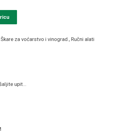
ricu
:
Škare za voćarstvo i vinograd.
,
Ručni alati
ljite upit...
M