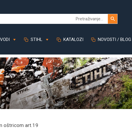
VODI
STIHL
KATALOZI
NOVOSTI / BLOG
m oštricom art.19