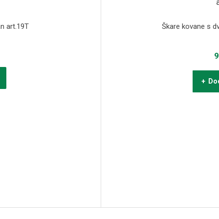
n art.19T
Škare kovane s d
9
+ Dod