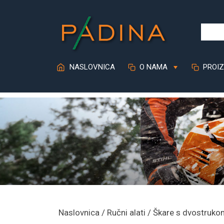
Skip
to
content
NASLOVNICA
O NAMA
PROIZ
Naslovnica
/
Ručni alati
/ Škare s dvostruko