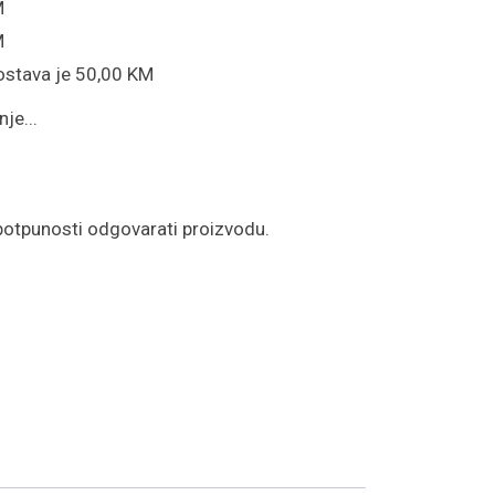
M
M
ostava je 50,00 KM
je...
potpunosti odgovarati proizvodu.