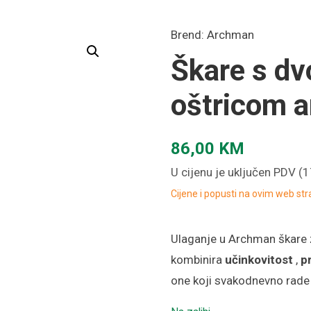
Brend:
Archman
Škare s d
oštricom a
86,00
KM
U cijenu je uključen PDV (
Cijene i popusti na ovim web st
Ulaganje u Archman škare 
kombinira
učinkovitost
,
p
one koji svakodnevno rade n