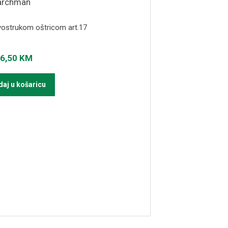
vostrukom oštricom art.17
6,50
KM
aj u košaricu