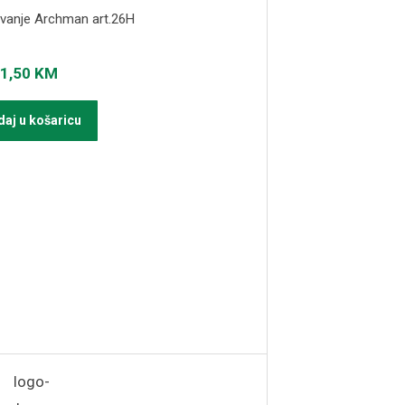
ivanje Archman art.26H
1,50
KM
aj u košaricu