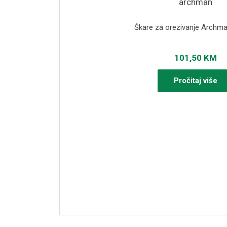
Škare za orezivanje Archma
101,50
KM
Pročitaj više