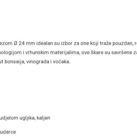
 rezom
Ø 24 mm idealan su izbor za one koji tra
že pouzdan, r
nologijom i vrhunskim materijalima, ove škare su savršene za
put
bonsaija
, vinograda i voćaka.
udjelom ugljika, kaljen
 udarce