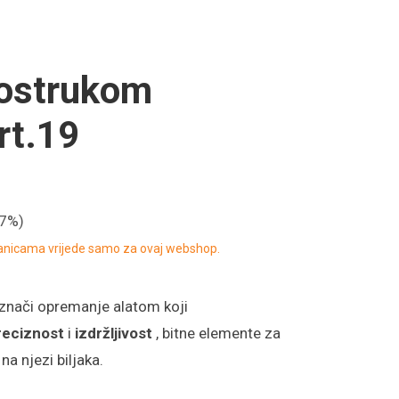
vostrukom
rt.19
17%)
ranicama vrijede samo za ovaj webshop.
znači opremanje alatom koji
reciznost
i
izdržljivost
, bitne elemente za
a njezi biljaka.