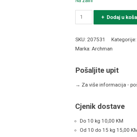
Na zalihi
Škare
+ Dodaj u koša
s
dvostrukom
SKU:
207531
Kategorije
oštricom
Marka:
Archman
art.19
količina
Pošaljite upit
→
Za više informacija - poša
Cjenik dostave
Do 10 kg 10,00 KM
Od 10 do 15 kg 15,00 K