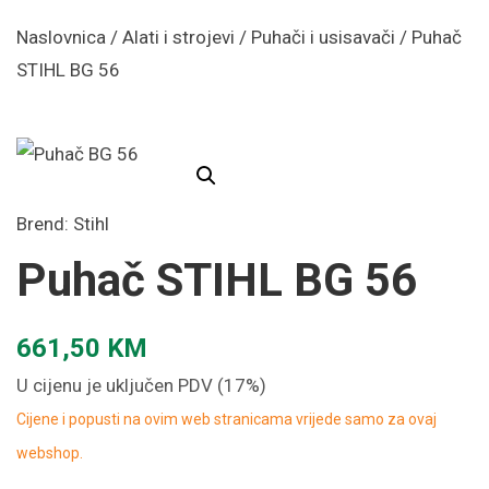
Naslovnica
/
Alati i strojevi
/
Puhači i usisavači
/ Puhač
STIHL BG 56
Brend:
Stihl
Puhač STIHL BG 56
661,50
KM
U cijenu je uključen PDV (17%)
Cijene i popusti na ovim web stranicama vrijede samo za ovaj
webshop.