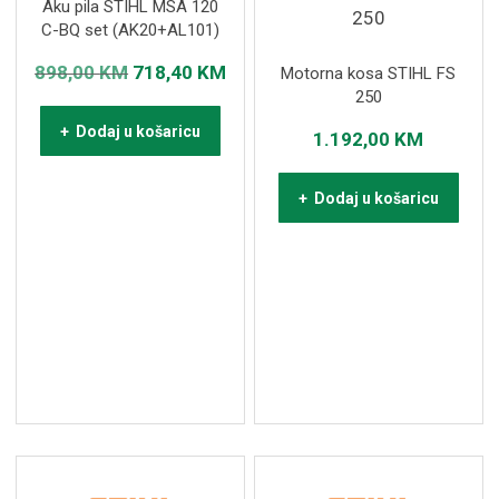
Aku pila STIHL MSA 120
C-BQ set (AK20+AL101)
Izvorna
Trenutna
898,00
KM
718,40
KM
Motorna kosa STIHL FS
250
cijena
cijena
+ Dodaj u košaricu
bila
je:
1.192,00
KM
je:
718,40 KM.
+ Dodaj u košaricu
898,00 KM.