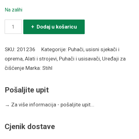
Na zalihi
Puhač
+ Dodaj u košaricu
STIHL
BG
SKU:
201236
Kategorije:
Puhači, usisni sjekači i
56
oprema
,
Alati i strojevi
,
Puhači i usisavači
,
Uređaji za
količina
čišćenje
Marka:
Stihl
Pošaljite upit
→
Za više informacija - pošaljite upit...
Cjenik dostave