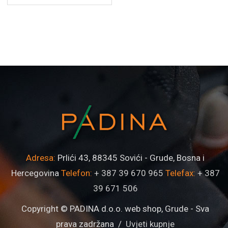
Adresa:
Prlići 43, 88345 Sovići - Grude, Bosna i
Hercegovina
Telefon:
+ 387 39 670 965
Telefax:
+ 387
39 671 506
Copyright © PADINA d.o.o. web shop, Grude - Sva
prava zadržana /
Uvjeti kupnje