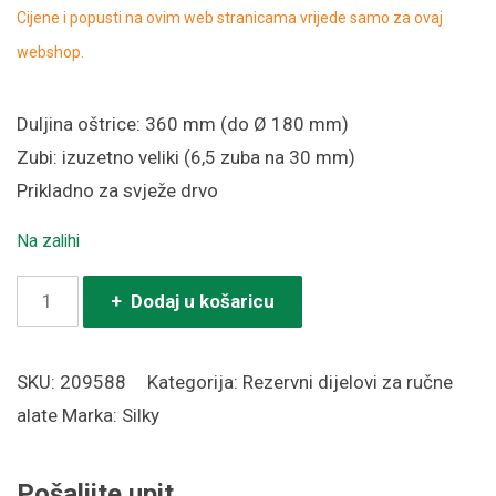
Cijene i popusti na ovim web stranicama vrijede samo za ovaj
webshop.
Duljina oštrice: 360 mm (do Ø 180 mm)
Zubi: izuzetno veliki (6,5 zuba na 30 mm)
Prikladno za svježe drvo
Na zalihi
Oštrica
+ Dodaj u košaricu
Silky
Bigboy
SKU:
209588
Kategorija:
Rezervni dijelovi za ručne
2000
alate
Marka:
Silky
360-
6.5
Pošaljite upit
količina