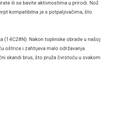
rate ili se bavite aktivnostima u prirodi. Nož
hrpt kompatibilna je s potpaljivačima, što
ka (14C28N). Nakon toplinske obrade u našoj
ću oštrice i zahtijeva malo održavanja.
ični skandi brus, što pruža čvrstoću u svakom