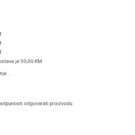
M
M
M
ostava je 50,00 KM
je...
potpunosti odgovarati proizvodu.