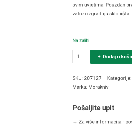
svim uvjetima. Pouzdan prati
vatre i izgradnju skloništa.
Na zalihi
Nož
+ Dodaj u koša
Morakniv
Garberg
SKU:
207127
Kategorije
(S)
Marka:
Morakniv
green
količina
Pošaljite upit
→
Za više informacija - poša