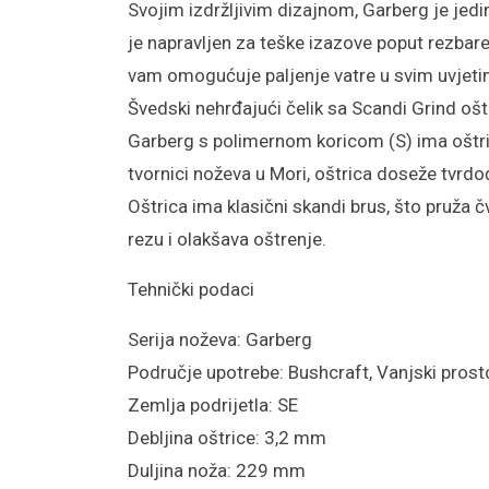
Svojim izdržljivim dizajnom, Garberg je jedini
je napravljen za teške izazove poput rezbaren
vam omogućuje paljenje vatre u svim uvjeti
Švedski nehrđajući čelik sa Scandi Grind oš
Garberg s polimernom koricom (S) ima oštri
tvornici noževa u Mori, oštrica doseže tvrdoć
Oštrica ima klasični skandi brus, što pruža 
rezu i olakšava oštrenje.
Tehnički podaci
Serija noževa: Garberg
Područje upotrebe: Bushcraft, Vanjski prost
Zemlja podrijetla: SE
Debljina oštrice: 3,2 mm
Duljina noža: 229 mm