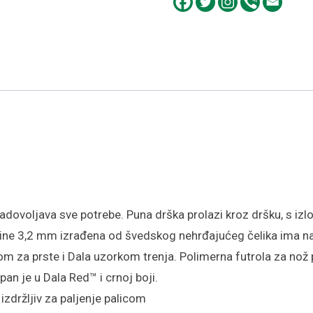
zadovoljava sve potrebe. Puna drška prolazi kroz dršku, s izl
debljine 3,2 mm izrađena od švedskog nehrđajućeg čelika ima n
m za prste i Dala uzorkom trenja. Polimerna futrola za nož pr
an je u Dala Red™ i crnoj boji.
izdržljiv za paljenje palicom