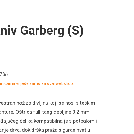
iv Garberg (S)
17%)
ranicama vrijede samo za ovaj webshop.
vestran nož za divljinu koji se nosi s teškim
nture. Oštrica full-tang debljine 3,2 mm
ajućeg čelika kompatibilna je s potpalom i
panje drva, dok drška pruža siguran hvat u