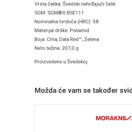
Vrsta čelika: Švedski nehrđajući čelik
SGM: SGM®S-BSE111
Nominalna tvrdoća (HRC): 58
Materijal drške: Poliamid
Boja: Crna, Dala Red™, Zelena
Neto težina: 207,0 g
Proizvedeno u Švedskoj
Možda će vam se također svid