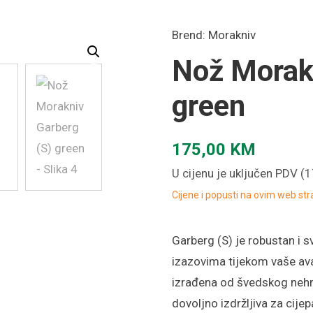
Brend:
Morakniv
Nož Morakn
green
175,00
KM
U cijenu je uključen PDV (
Cijene i popusti na ovim web st
Garberg (S) je robustan i s
izazovima tijekom vaše ava
izrađena od švedskog nehrđ
dovoljno izdržljiva za cije