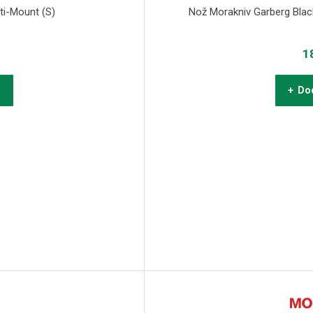
ti-Mount (S)
Nož Morakniv Garberg Blac
1
u
+ Dod