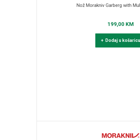
Nož Morakniv Garberg with Mul
199,00
KM
+ Dodaj u košaric