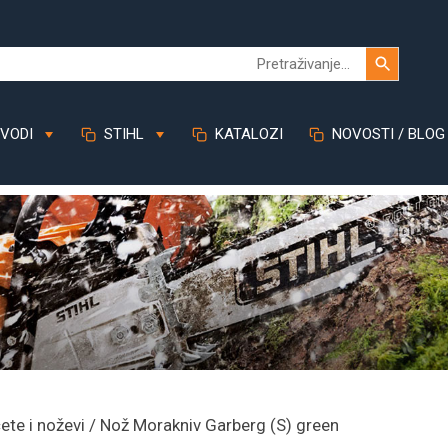
VODI
STIHL
KATALOZI
NOVOSTI / BLOG
čete i noževi
/ Nož Morakniv Garberg (S) green