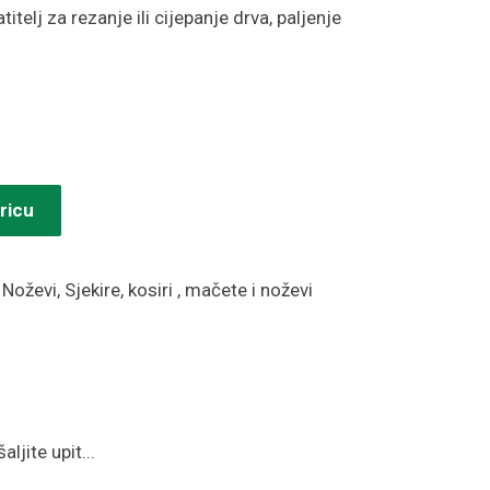
telj za rezanje ili cijepanje drva, paljenje
ricu
:
Noževi
,
Sjekire, kosiri , mačete i noževi
ljite upit...