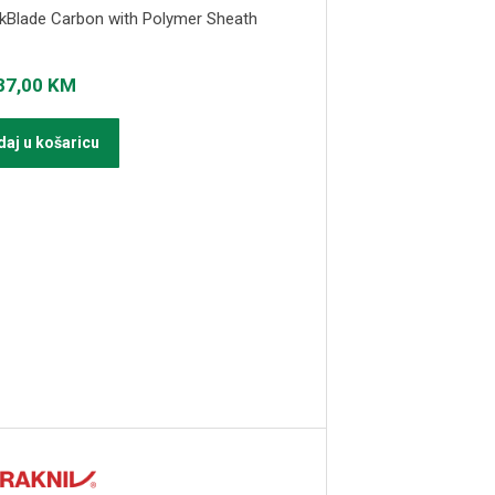
kBlade Carbon with Polymer Sheath
87,00
KM
aj u košaricu