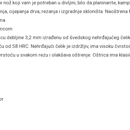
 nož koji vam je potreban u divljini, bilo da planinarite, kampi
ja, cijepanja drva, rezanja i izgradnje skloništa. Naoštrena 
ma.
tricom
cu debljine 3,2 mm izrađenu od švedskog nehrđajućeg čeli
u od 58 HRC. Nehrđajući čelik je izdržljiv, ima visoku čvrsto
čvrstoću u svakom rezu i olakšava oštrenje. Oštrica ima klas
or