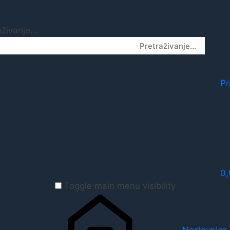
živanje...
Pr
0
Toggle main menu visibility
Naslovnica