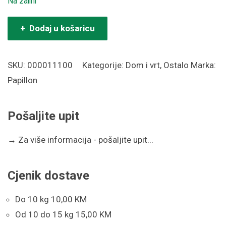
Na zalihi
Cerada
+ Dodaj u košaricu
PVC
4x6
SKU:
000011100
Kategorije:
Dom i vrt
,
Ostalo
Marka:
m
Papillon
količina
Pošaljite upit
→
Za više informacija - pošaljite upit...
Cjenik dostave
Do 10 kg 10,00 KM
Od 10 do 15 kg 15,00 KM