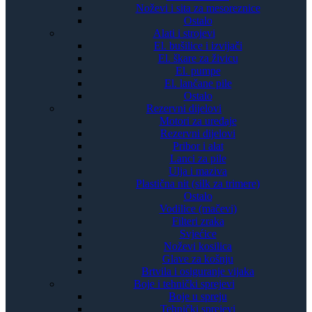
Noževi i sita za mesoreznice
Ostalo
Alati i strojevi
El. bušilice i izvijači
El. škare za živicu
El. pumpe
El. lančane pile
Ostalo
Rezervni dijelovi
Motori za uređaje
Rezervni dijelovi
Pribor i alat
Lanci za pile
Ulja i maziva
Plastična nit (silk za trimere)
Ostalo
Vodilice (mačevi)
Filteri zraka
Svjećice
Noževi kosilica
Glave za košnju
Brtvila i osiguranje vijaka
Boje i tehnički sprejevi
Boje u spreju
Tehnički sprejevi