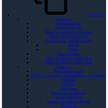
Proizvodi
Ručni alati
Tresači plodova
Električarski alati
Škare za voćarstvo i vinograd.
Ručne pile i voćarske pile
Sjekire, kosiri , mačete i noževi
Sjekire
Pribor
Škare za živicu
Pribor za oštrenje i održavanje
Rezervni dijelovi za ručne alate
Dom i vrt
Pizza peći i pribor
Pribor za voćarstvo, vinogradarstvo i povrtlarstvo
Svijetiljke
Baterije
Vakumirke
Vrećice za vakumiranje
Ručne polivačice
Sredstva za pranje i čišćenje
Mišolovke