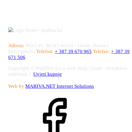
Adresa:
Prlići 43, 88345 Sovići - Grude, Bosna i
Hercegovina
Telefon:
+ 387 39 670 965
Telefax:
+ 387 39
671 506
Copyright © PADINA d.o.o. web shop, Grude - Sva prava
zadržana /
Uvjeti kupnje
Web by
MARIVA.NET Internet Solutions