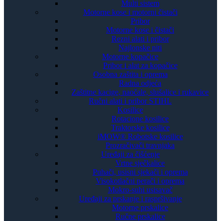
Multi sistem
Motorne kose i motorni čistači
Pribor
Motorne kose i čistači
Rezni alati i pribor
Najlonske niti
Motorne kopačice
Pribor i alat za kopačice
Osobna zaštita i oprema
Radna odjeća
Zaštitne kacige, naočale, slušalice i rukavice
Ručni alati i pribor STIHL
Kosilice
Rotacione kosilice
Traktorske kosilice
iMOW® Robotske kosilice
Prozračivači travnjaka
Uređaji za čišćenje
Vrtne sječkalice
Puhači, usisni sjekači i oprema
Visokotlačni perači i oprema
Mokro-suhi usisavač
Uređaji za prskanje i raspršivanje
Motorne prskalice
Ručne prskalice