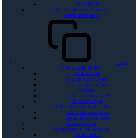
Razređivači
Ležajevi, semerinzi i remenja
Mjerni instrumenti
Stihl
Motorne pile STIHL
Motorne pile
Kresači visokih grana
Lanci za motorne pile
Vodilice
Pribor za motorne pile
Set za MS njegu
STIHL Akumulatorski uređaji
Akumulatorski uređaji
Akumulatorske baterije
Škare za živicu
KombiSystem i MultiSystem
Kombi sistem