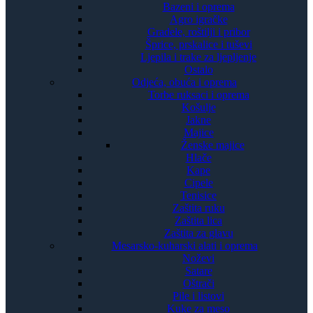
Bazeni i oprema
Agro igračke
Gradele, roštilji i pribor
Šprice, prskalice i tuševi
Ljepila i trake za ljepljenje
Ostalo
Odjeća, obuća i oprema
Torbe ruksaci i oprema
Košulje
Jakne
Majice
Ženske majice
Hlače
Kape
Cipele
Tenisice
Zaštita ruku
Zaštita lica
Zaštita za glavu
Mesarsko-kuharski alati i oprema
Noževi
Satare
Oštrači
Pile i listovi
Kuke za meso