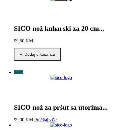
SICO nož kuharski za 20 cm...
99,50
KM
+ Dodaj u košaricu
NOVO
SICO nož za pršut sa utorima...
99,00
KM
Pročitaj više