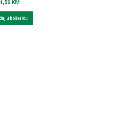
1,50
KM
aj u košaricu