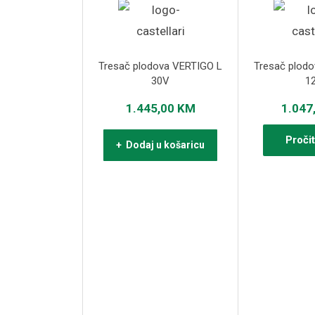
Tresač plodova VERTIGO L
Tresač plod
30V
1
1.445,00
KM
1.047
Pročit
+ Dodaj u košaricu