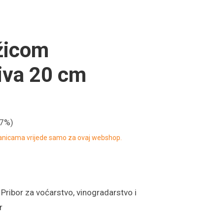
žicom
iva 20 cm
17%)
ranicama vrijede samo za ovaj webshop.
:
Pribor za voćarstvo, vinogradarstvo i
r