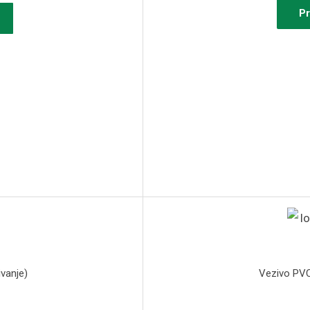
Pr
u
ivanje)
Vezivo PVC