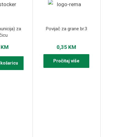
unicija) za
Povijač za grane br.3
čicu
0
KM
0,35
KM
Pročitaj više
 košaricu