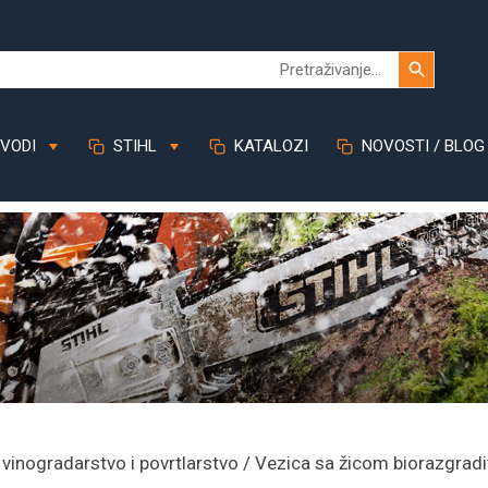
VODI
STIHL
KATALOZI
NOVOSTI / BLOG
 vinogradarstvo i povrtlarstvo
/ Vezica sa žicom biorazgrad