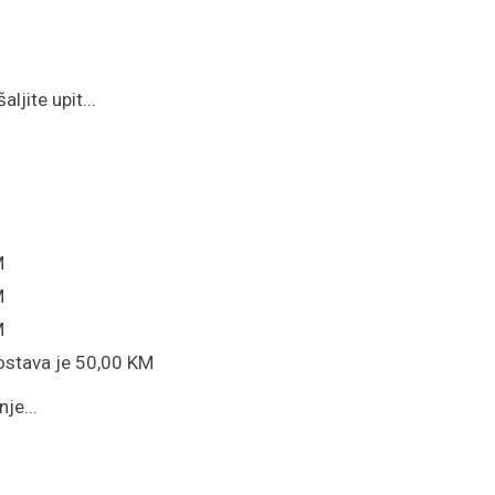
ljite upit...
M
M
M
ostava je 50,00 KM
je...