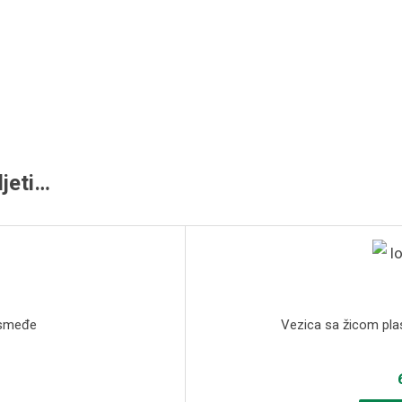
jeti…
 smeđe
Vezica sa žicom plas