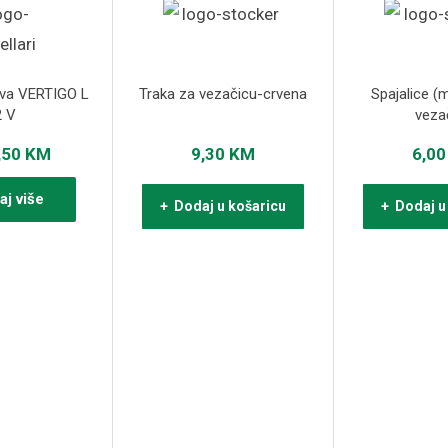
ova VERTIGO L
Traka za vezačicu-crvena
Spajalice (m
2 V
veza
,50
KM
9,30
KM
6,0
aj više
+ Dodaj u košaricu
+ Dodaj u