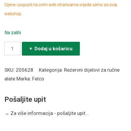
Cijene i popusti na ovim web stranicama vrijede samo za ovaj
webshop.
Na zalihi
Opruga
+ Dodaj u košaricu
za
škare
SKU:
205628
Kategorija:
Rezervni dijelovi za ručne
FELCO
alate
Marka:
Felco
30/91
količina
Pošaljite upit
→
Za više informacija - pošaljite upit...