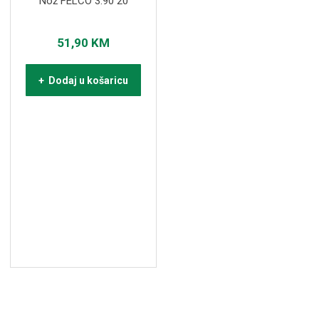
Nož FELCO 3.90 20
51,90
KM
+ Dodaj u košaricu