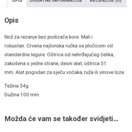
OPIS
DODATNE INFORMACIJE
RECENZIJE (0)
Opis
Nož za rezanje bez podizača kore. Mali i
robustan. Crvena najlonska ručka sa pločicom od
standardne legure. Oštrica od nehrđajućeg čelika,
zakošena s jedne strane, desni alat, oštrica 51
mm. Alat pogodan za sječu voćaka, ruža ili vinove loze.
Težina 34g
Dužina
100 mm
Možda će vam se također svidjeti…