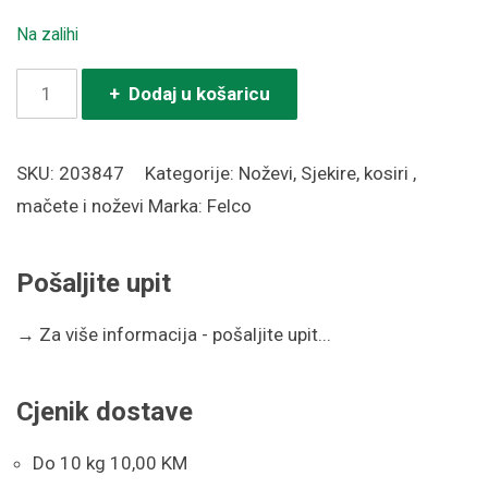
Na zalihi
Nož
+ Dodaj u košaricu
FELCO
3.90
SKU:
203847
Kategorije:
Noževi
,
Sjekire, kosiri ,
10
mačete i noževi
Marka:
Felco
količina
Pošaljite upit
→
Za više informacija - pošaljite upit...
Cjenik dostave
Do 10 kg 10,00 KM