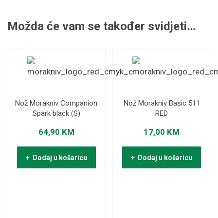
Možda će vam se također svidjeti…
Nož Morakniv Companion
Nož Morakniv Basic 511
Spark black (S)
RED
64,90
KM
17,00
KM
+ Dodaj u košaricu
+ Dodaj u košaricu