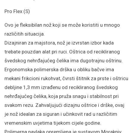
Pro Flex (S)
Ovo je fleksibilan nož koji se može koristiti u mnogo
različitih situacija.
Dizajniran za majstora, nož je izvrstan izbor kada
trebate pouzdan alat pri ruci. Oštrica od recikliranog
švedskog nehrđajućeg čelika ima dugotrajnu oštrinu.
Ergonomska polimerska drška u obliku bačve ima
mekani frikcioni rukohvat, čvrsti štitnik za prste i oštricu
debljine 1,3 mm izrađenu od recikliranog švedskog
nehrđajućeg čelika, koja pruža snagu i stabilnost pri
svakom rezu. Zahvaljujući dizajnu oštrice i drške, ovaj
je nož idealan za siguran i učinkovit rad u različitim
vremenskim uvjetima tijekom cijele godine.
Polimerna navlaka opremljena je sustavom Morakniv