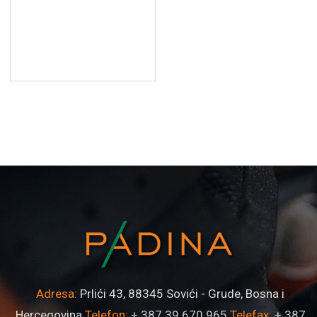
Adresa:
Prlići 43, 88345 Sovići - Grude, Bosna i
Hercegovina
Telefon:
+ 387 39 670 965
Telefax:
+ 387