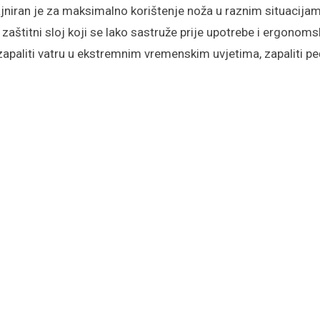
jniran je za maksimalno korištenje noža u raznim situacijama
 zaštitni sloj koji se lako sastruže prije upotrebe i ergono
paliti vatru u ekstremnim vremenskim uvjetima, zapaliti peći, 