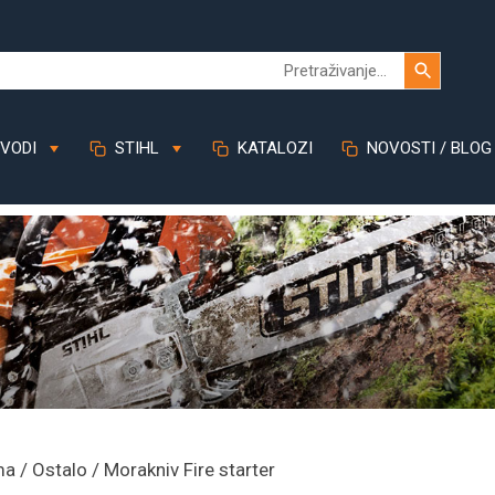
VODI
STIHL
KATALOZI
NOVOSTI / BLOG
ma
/
Ostalo
/ Morakniv Fire starter