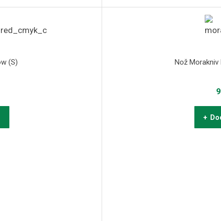
ow (S)
Nož Morakniv 
9
u
+ Dod