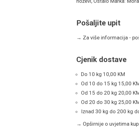
noževi
,
Ostalo
Marka:
Mora
Pošaljite upit
→
Za više informacija - poša
Cjenik dostave
Do 10 kg 10,00 KM
Od 10 do 15 kg 15,00 K
Od 15 do 20 kg 20,00 K
Od 20 do 30 kg 25,00 K
Iznad 30 kg do 200 kg d
→
Opširnije o uvjetima kupn