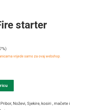
ire starter
17%)
ranicama vrijede samo za ovaj webshop.
ricu
:
Pribor
,
Noževi
,
Sjekire, kosiri , mačete i