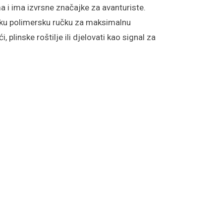
 i ima izvrsne značajke za avanturiste.
msku polimersku ručku za maksimalnu
plinske roštilje ili djelovati kao signal za