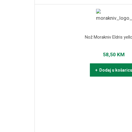
Nož Morakniv Eldris yell
58,50
KM
+ Dodaj u košaric