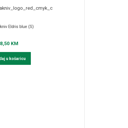
niv Eldris blue (S)
8,50
KM
aj u košaricu