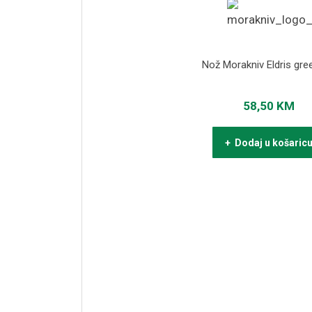
Nož Morakniv Eldris gre
58,50
KM
+ Dodaj u košaric