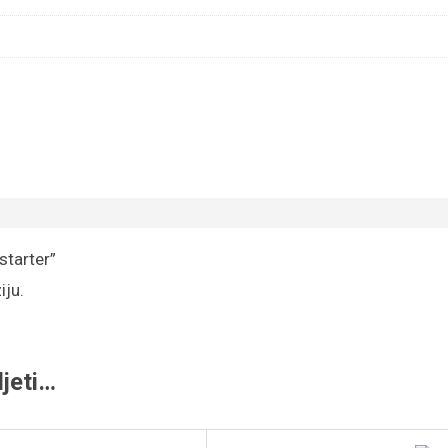
starter”
iju.
jeti…