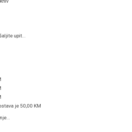
kniv
ljite upit...
M
M
M
ostava je 50,00 KM
je...