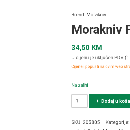
Brend:
Morakniv
Morakniv F
34,50
KM
U cijenu je uključen PDV (
Cijene i popusti na ovim web st
Na zalihi
Morakniv
+ Dodaj u koša
Fire
starter
SKU:
205805
Kategorije
količina