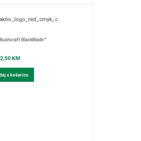
Bushcraft BlackBlade™
2,50
KM
aj u košaricu