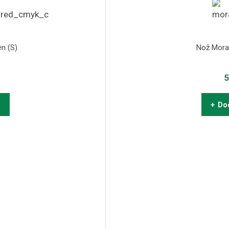
en (S)
Nož Morak
5
u
+ Dod