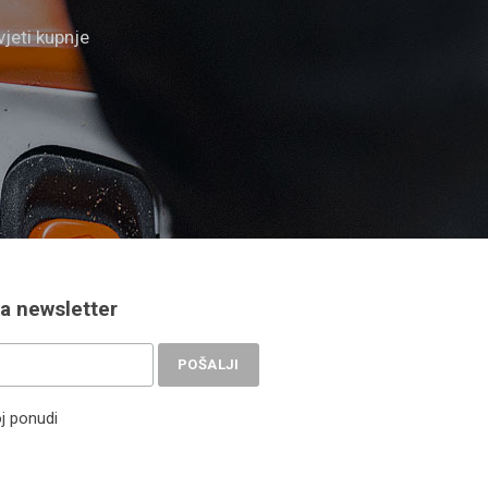
vjeti kupnje
na newsletter
oj ponudi