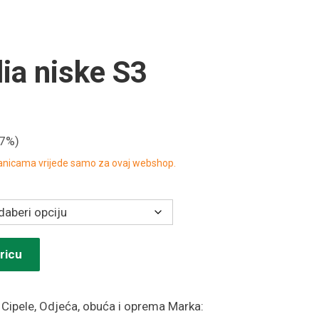
lia niske S3
17%)
ranicama vrijede samo za ovaj webshop.
ricu
:
Cipele
,
Odjeća, obuća i oprema
Marka: