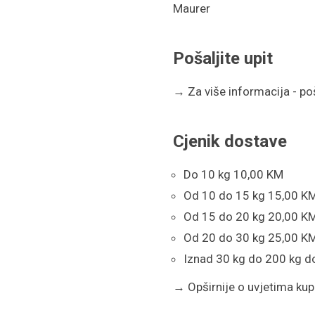
Maurer
količina
Pošaljite upit
→
Za više informacija - poša
Cjenik dostave
Do 10 kg 10,00 KM
Od 10 do 15 kg 15,00 K
Od 15 do 20 kg 20,00 K
Od 20 do 30 kg 25,00 K
Iznad 30 kg do 200 kg d
→
Opširnije o uvjetima kupn