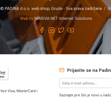
 © PADINA d.o.o. web shop, Grude - Sva prava zadržana /
U
Web by
MARIVA.NET Internet Solutions
Prijavite se na Padi
tice Visa, MasterCard i
Saznajte prvi što je novo u naš