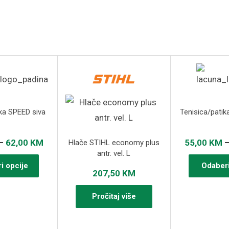
ika SPEED siva
Tenisica/patik
Raspon
–
62,00
KM
55,00
KM
Hlače STIHL economy plus
antr. vel. L
cijena:
Ovaj
i opcije
Odaberi
od
207,50
KM
proizvod
55,00 KM
ima
Pročitaj više
do
više
62,00 KM
varijanti.