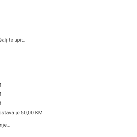
ljite upit...
M
M
M
ostava je 50,00 KM
je...