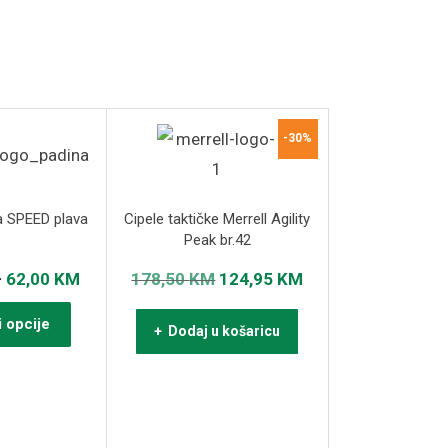
-30%
a SPEED plava
Cipele taktičke Merrell Agility
Peak br.42
Raspon
Izvorna
Trenutna
–
62,00
KM
178,50
KM
124,95
KM
cijena:
cijena
cijena
Ovaj
 opcije
+ Dodaj u košaricu
od
bila
je:
proizvod
55,00 KM
je:
124,95 KM.
ima
do
178,50 KM.
više
62,00 KM
varijanti.