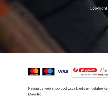
Copyright
Padina.ba web shop podržava kreditne i debitne kar
Maestro