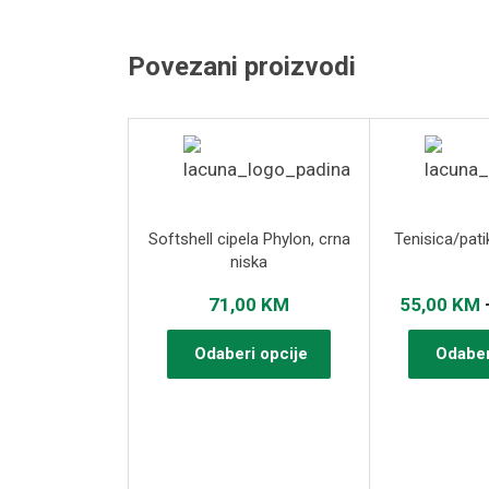
Povezani proizvodi
Softshell cipela Phylon, crna
Tenisica/pat
niska
71,00
KM
55,00
KM
Ovaj
Odaberi opcije
Odaber
proizvod
ima
više
varijanti.