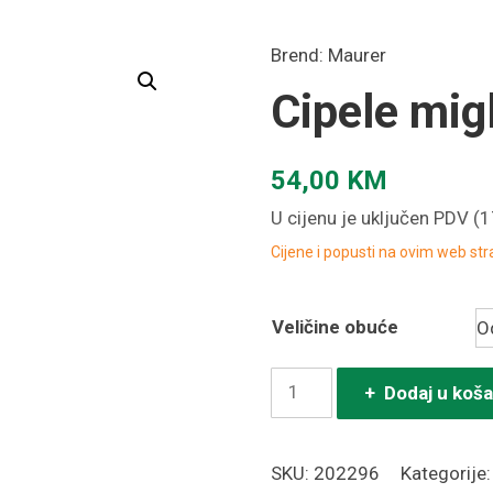
Brend:
Maurer
Cipele mig
54,00
KM
U cijenu je uključen PDV (
Cijene i popusti na ovim web st
Veličine obuće
Cipele
+ Dodaj u koša
miglia
niske
SKU:
202296
Kategorije
S3